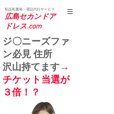
私設私書箱・電話代行サービス
広島セカンドア
ドレス.com
ジ〇ニ
ーズファ
ン必見 住所
沢山持てます
→
チケット当選が
３
倍！？