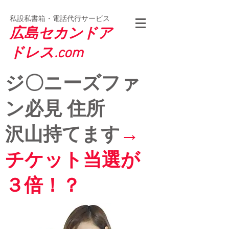
私設私書箱・電話代行サービス
広島セカンドア
ドレス.com
ジ〇ニ
ーズファ
ン必見 住所
沢山持てます
→
チケット当選が
３
倍！？